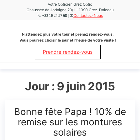
Aller
Votre Opticien Grez Optic
Chaussée de Jodoigne 29/1 – 1390 Grez-Doiceau
au
Contactez-Nous
+32 10 24 57 68 |
contenu
Grez
Votre
N’attendez plus votre tour et prenez rendez-vous.
Opticien
Optic
Vous pourrez choisir le jour et l’heure de votre visite !
à Grez-
Doiceau
Prendre rendez-vous
Jour :
9 juin 2015
Bonne fête Papa ! 10% de
remise sur les montures
solaires