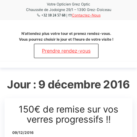
Aller
Votre Opticien Grez Optic
Chaussée de Jodoigne 29/1 – 1390 Grez-Doiceau
au
Contactez-Nous
+32 10 24 57 68 |
contenu
Grez
Votre
N’attendez plus votre tour et prenez rendez-vous.
Opticien
Optic
Vous pourrez choisir le jour et l’heure de votre visite !
à Grez-
Doiceau
Prendre rendez-vous
Jour :
9 décembre 2016
150€ de remise sur vos
verres progressifs !!
09/12/2016