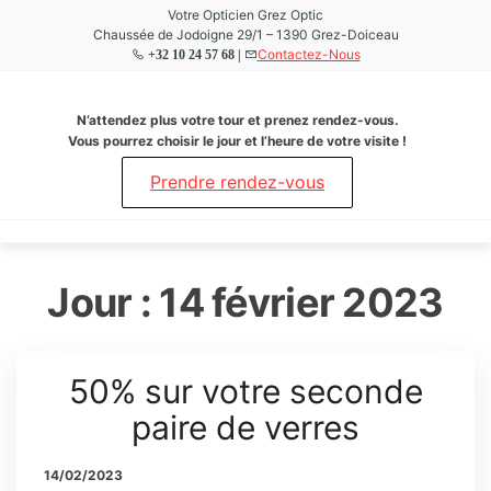
Aller
Votre Opticien Grez Optic
Chaussée de Jodoigne 29/1 – 1390 Grez-Doiceau
au
Contactez-Nous
+32 10 24 57 68 |
contenu
Grez
Votre
N’attendez plus votre tour et prenez rendez-vous.
Opticien
Optic
Vous pourrez choisir le jour et l’heure de votre visite !
à Grez-
Doiceau
Prendre rendez-vous
Jour :
14 février 2023
50% sur votre seconde
paire de verres
14/02/2023