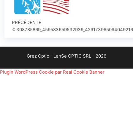
Navigation
Article
PRÉCÉDENTE
précédent
308785869_459583659532939_42917396509404921
de
l’article
Grez Optic - LenSe OPTIC SRL - 2026
Plugin WordPress Cookie par Real Cookie Banner