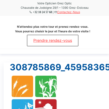
Aller
Votre Opticien Grez Optic
Chaussée de Jodoigne 29/1 – 1390 Grez-Doiceau
au
Contactez-Nous
+32 10 24 57 68 |
contenu
Grez
Votre
N’attendez plus votre tour et prenez rendez-vous.
Opticien
Optic
Vous pourrez choisir le jour et l’heure de votre visite !
à Grez-
Doiceau
Prendre rendez-vous
308785869_4595836