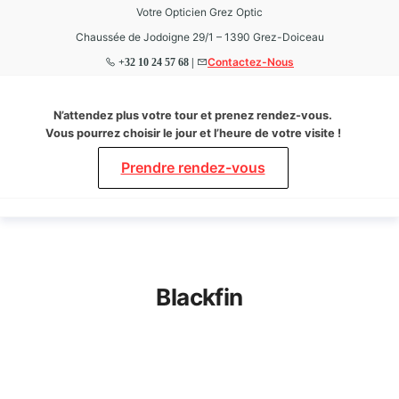
Votre Opticien Grez Optic
Chaussée de Jodoigne 29/1 – 1390 Grez-Doiceau
Contactez-Nous
+32 10 24 57 68 |
Grez
Votre
N’attendez plus votre tour et prenez rendez-vous.
Opticien
Optic
Vous pourrez choisir le jour et l’heure de votre visite !
à Grez-
Doiceau
Prendre rendez-vous
Blackfin