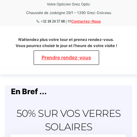
Votre Opticien Grez Optic
Chaussée de Jodoigne 29/1 – 1390 Grez-Doiceau
Contactez-Nous
+32 10 24 57 68 |
Grez
Votre
N’attendez plus votre tour et prenez rendez-vous.
Opticien
Optic
Vous pourrez choisir le jour et l’heure de votre visite !
à Grez-
Doiceau
Prendre rendez-vous
En Bref ...
50% SUR VOS VERRES
SOLAIRES