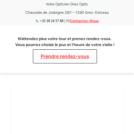
Votre Opticien Grez Optic
Chaussée de Jodoigne 29/1 – 1390 Grez-Doiceau
Contactez-Nous
+32 10 24 57 68 |
Grez
Votre
N’attendez plus votre tour et prenez rendez-vous.
Opticien
Optic
Vous pourrez choisir le jour et l’heure de votre visite !
à Grez-
Doiceau
Prendre rendez-vous