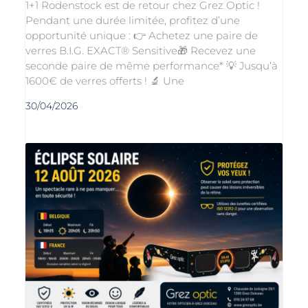
1+1 Rodenstock est de retour chez Grez Optic !
Pendant une durée limitée, profitez d’une
opportunité unique : 👉 Achetez une paire de
verres B.I.G. EXACT® Sensitive🎁 Recevez une
seconde paire de même performance* 💡 Jusqu’à
1600€ de verres offerts ! 🔬 Une
30/04/2026