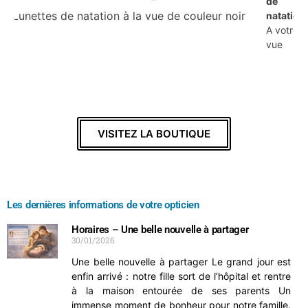
de
Grez Optic
natation
A votre
Chaussée de Jodoigne 29/1 – 1390 Grez-Doiceau
vue
010 24 57 68
boutique.grezoptic.be/eclipse
#GrezOptic #Eclipse #LunettesEclipse
#ObservationEclipse
#SécuritéVisuelle
#GrezDoiceau
#Opticien
VISITEZ LA BOUTIQUE
Photo
Voir sur Facebook
Les dernières informations de votre opticien
Grez Optic
Horaires – Une belle nouvelle à partager
15/07/26
30/01/2026
Votre Opticien Grez Optic sera fermé du 18 juillet au
Une belle nouvelle à partager Le grand jour est
21 juillet inclus.
enfin arrivé : notre fille sort de l’hôpital et rentre
à la maison entourée de ses parents Un
Je vous retrouve le 22 juillet.
immense moment de bonheur pour notre famille.