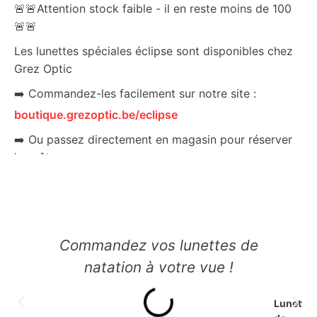
🚨🚨Attention stock faible - il en reste moins de 100
🚨🚨
Les lunettes spéciales éclipse sont disponibles chez
Grez Optic
➡️ Commandez-les facilement sur notre site :
boutique.grezoptic.be/eclipse
➡️ Ou passez directement en magasin pour réserver
les vôtres.
✅ Protection certifiée ISO 12312-2:2015
✅ Adaptées pour observer l’éclipse en toute sécurité
✅ Idéales pour toute la famille
Commandez vos lunettes de
✅ Prix dégressifs : de 2,50€ à 1,75€ pièce selon
quantité
natation à votre vue !
🚨🚨Attention stock faible - il en reste moins de 100
Lunettes
🚨🚨