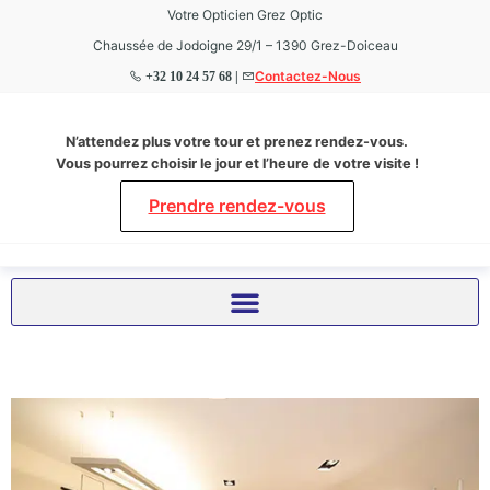
Votre Opticien Grez Optic
Chaussée de Jodoigne 29/1 – 1390 Grez-Doiceau
Contactez-Nous
+32 10 24 57 68 |
Grez
Votre
N’attendez plus votre tour et prenez rendez-vous.
Opticien
Optic
Vous pourrez choisir le jour et l’heure de votre visite !
à Grez-
Doiceau
Prendre rendez-vous