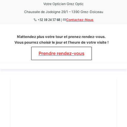
Votre Opticien Grez Optic
Chaussée de Jodoigne 29/1 – 1390 Grez-Doiceau
Contactez-Nous
+32 10 24 57 68 |
Grez
Votre
N’attendez plus votre tour et prenez rendez-vous.
Opticien
Optic
Vous pourrez choisir le jour et l’heure de votre visite !
à Grez-
Doiceau
Prendre rendez-vous