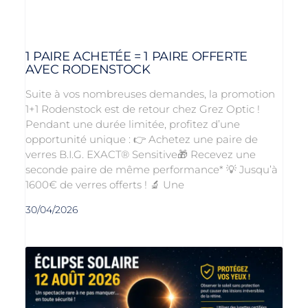
1 PAIRE ACHETÉE = 1 PAIRE OFFERTE
AVEC RODENSTOCK
Suite à vos nombreuses demandes, la promotion
1+1 Rodenstock est de retour chez Grez Optic !
Pendant une durée limitée, profitez d’une
opportunité unique : 👉 Achetez une paire de
verres B.I.G. EXACT® Sensitive🎁 Recevez une
seconde paire de même performance* 💡 Jusqu’à
1600€ de verres offerts ! 🔬 Une
30/04/2026